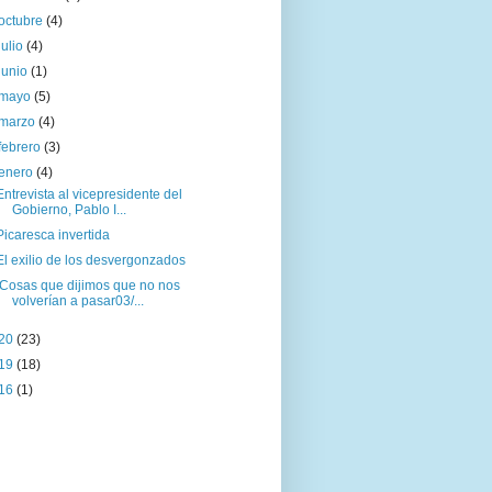
octubre
(4)
julio
(4)
junio
(1)
mayo
(5)
marzo
(4)
febrero
(3)
enero
(4)
Entrevista al vicepresidente del
Gobierno, Pablo I...
Picaresca invertida
El exilio de los desvergonzados
Cosas que dijimos que no nos
volverían a pasar03/...
20
(23)
19
(18)
16
(1)