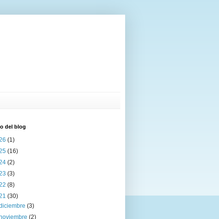
o del blog
26
(1)
25
(16)
24
(2)
23
(3)
22
(8)
21
(30)
diciembre
(3)
noviembre
(2)