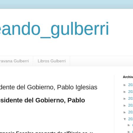
eando_gulberri
aravana Gulberri
Libros Gulberri
Archiv
►
20
idente del Gobierno, Pablo Iglesias
►
20
►
20
esidente del Gobierno, Pablo
►
20
►
20
▼
20
►
►