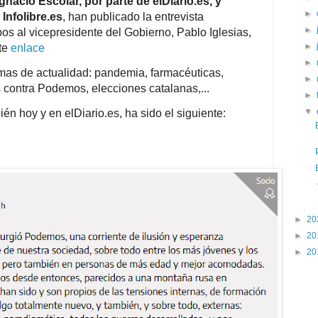
Ignacio Escolar, por parte de elDiario.es, y
►
 Infolibre.es
, han publicado la entrevista
►
os al vicepresidente del Gobierno, Pablo Iglesias,
►
nte
enlace
►
emas de actualidad: pandemia, farmacéuticas,
►
s contra Podemos, elecciones catalanas,...
►
▼
én hoy y en elDiario.es, ha sido el siguiente:
►
20
►
20
►
20