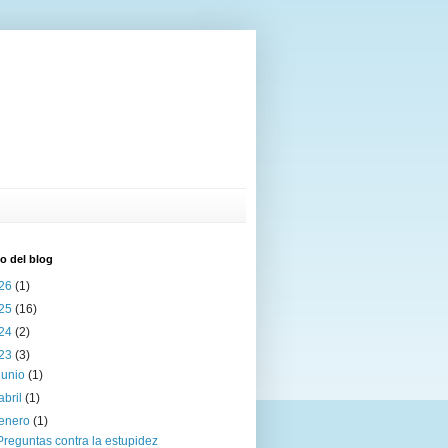
o del blog
26
(1)
25
(16)
24
(2)
23
(3)
junio
(1)
abril
(1)
enero
(1)
Preguntas contra la estupidez