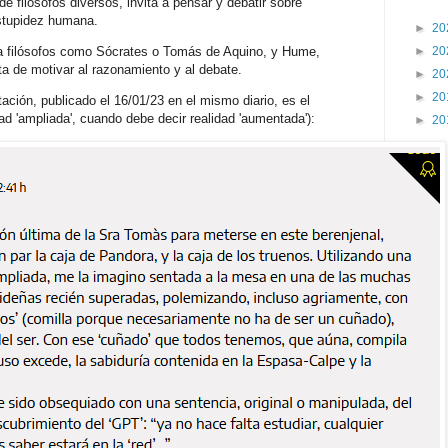
 filósofos diversos, invita a pensar y debatir sobre
stupidez humana.
►
20
►
20
 a filósofos como Sócrates o Tomás de Aquino, y Hume,
a de motivar al razonamiento y al debate.
►
20
►
20
tación, publicado el 16/01/23 en el mismo diario, es el
idad 'ampliada', cuando debe decir realidad 'aumentada'):
►
20