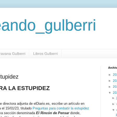
eando_gulberri
aravana Gulberri
Libros Gulberri
Archiv
►
20
stupidez
►
20
►
20
A LA ESTUPIDEZ
▼
20
►
re directora adjunta de elDiario.es, escribe un artículo en
►
a el 15/01/23, titulado
Preguntas para combatir la estupidez
▼
eva sección denominada
El Rincón de Pensar
donde,